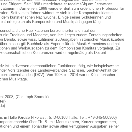
nd Dirigent. Seit 1998 unterrichtete er regelmäßig am Jerewaner
atorium in Armenien. 1999 wurde er dort zum ordentlichen Professor für
ufen. Seit vielen Jahren widmet er sich in der Komponistenklasse
 dem künstlerischen Nachwuchs. Einige seiner Schülerinnen und
lbst erfolgreich als Komponisten und Musikpädagogen tätig.
enschaftliche Publikationen konzentrierten sich auf den
nkt Tradition und Moderne, von ihm liegen zudem Forschungsarbeiten
n Benda, sowie wiss. Editionen zu Ausgaben historischer Musik (
Edition
rüber hinaus gilt Buchholz als Experte für die Musik Armeniens und hat
ationen und Werkausgaben zu dem Komponisten Komitas vorgelegt. Zu
 wissenschaftlichen Konferenzen wird er regelmäßig als Dozent
 ist in diversen ehrenamtlichen Funktionen tätig, wie beispielsweise
tender Vorsitzender des Landesverbandes Sachsen, Sachen-Anhalt der
onistenverbandes (DKV). Von 1996 bis 2014 war er Künstlerischer
ischen Musiktage.
t 2008, (Christoph Sramek)
ter)
de)
 in Halle (Große Nikolaistr. 5, D-06108 Halle, Tel.: +49-345-500900)
omponistenarchiv über Th. B. mit Manuskripten, Konzertprogrammen,
kationen und einem Tonarchiv sowie allen verfügbaren Ausgaben seiner