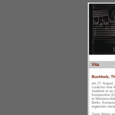
Vita
Buchholz, T
am 27. August 
zunächst eine 
studierte er an
Komposition (G
er Meisterschül
Berlin. Komposi
ergänzten seine
Seine Werke wu