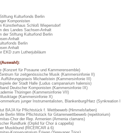
tiftung Kulturfonds Berlin
nger Komponisten
m Künstlerhaus Schloß Wiepersdorf
m des Landes Sachsen-Anhalt
 der Stiftung Kulturfond Berlin
sen-Anhalt
ulturfonds Berlin
sen Anhalt
der EKD zum Lutherjubiläum
 (Auswahl):
le (Konzert für Posaune und Kammerensemble)
Zentrum für zeitgenössische Musik (Kammersinfonie II)
ür Aufführungspraxis Michaelstein (Kammersinfonie III)
spiele der Stadt Halle (Ludus campanarium halensis)
band Deutscher Komponisten (Kammersinfonie IX)
ademie Thüringen (Kammersinfonie VII)
 Musiktage (Kammersinfonie X)
Sommerkurs junger Instrumentalisten, Blankenburg/Harz (Synkreation I
tut BAJA für Pflichtstück f. Wettbewerb (Himmelsfarben)
e Berlin Mitte Pflichtstück für Gitarrenwettbewerb (repetitorium)
omitas-Chor der Rep. Armenien (Armenia clamans)
scher Rundfunk (Orplid für Chor á cappella)
her Musikbund (RICERCAR á 6)
mitas-Konservatorium Eriwan (Yerevaner Trios)