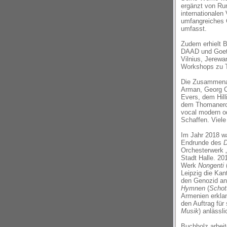
ergänzt von Run
internationalen
umfangreiches 
umfasst.
Zudem erhielt 
DAAD und Goeth
Vilnius, Jerewa
Workshops zu 
Die Zusammenar
Arman, Georg Ch
Evers, dem Hil
dem Thomanerc
vocal modern od
Schaffen. Viele
Im Jahr 2018 wa
Endrunde des
D
Orchesterwerk „
Stadt Halle. 20
Werk
Nongenti
Leipzig die Kan
den Genozid an
Hymnen
(
Schot
Armenien erklan
den Auftrag für
Musik
) anlässl
Buchholz arbeit