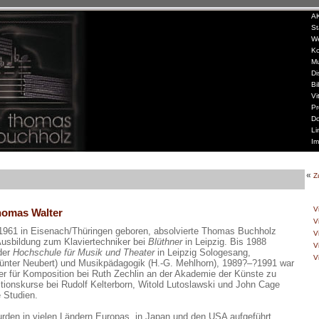
»
A
»
St
»
W
»
Ko
»
Mu
»
Di
»
Bi
»
Vi
»
Pr
»
Do
»
Li
»
Im
«
Z
»
V
homas Walter
»
V
1961 in Eisenach/Thüringen geboren, absolvierte Thomas Buchholz
»
V
Ausbildung zum Klaviertechniker bei
Blüthner
in Leipzig. Bis 1988
»
V
 der
Hochschule für Musik und Theater
in Leipzig Sologesang,
»
V
ünter Neubert) und Musikpädagogik (H.-G. Mehlhorn), 1989?–?1991 war
er für Komposition bei Ruth Zechlin an der Akademie der Künste zu
tionskurse bei Rudolf Kelterborn, Witold Lutoslawski und John Cage
 Studien.
rden in vielen Ländern Europas, in Japan und den USA aufgeführt,