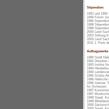
Stipendien:
1992 und 1994 S
1994 Forum Ju
1996 Stipendiu
1998 Stipendiu
1998 Stipendium
2000 Land Sach
2003 Stiftung K
2005 Land Sach
2011 1. Preis 
Auftragswerke
1989 Stadt Hal
1992 Dresdner 
1993 Institut f
1994 Händelfest
1994 Landesver
1995 Schütz-Ak
1996 Hallische
1996 Internat. 
für Orchester)
1997 Kunstinsti
1997 Musikschul
1998 Staatl. K
1999 Mitteldeut
2000 Sächsisc
2000 Staatl. Ko