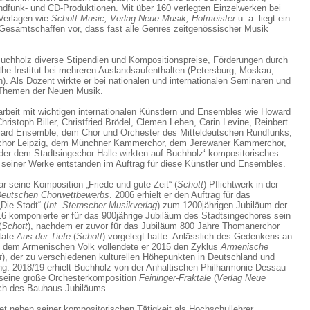
dfunk- und CD-Produktionen. Mit über 160 verlegten Einzelwerken bei
 Verlagen wie
Schott Music, Verlag Neue Musik, Hofmeister
u. a. liegt ein
Gesamtschaffen vor, dass fast alle Genres zeitgenössischer Musik
Buchholz diverse Stipendien und Kompositionspreise, Förderungen durch
e-Institut bei mehreren Auslandsaufenthalten (Petersburg, Moskau,
n). Als Dozent wirkte er bei nationalen und internationalen Seminaren und
Themen der Neuen Musik.
beit mit wichtigen internationalen Künstlern und Ensembles wie Howard
ristoph Biller, Christfried Brödel, Clemen Leben, Carin Levine, Reinbert
liard Ensemble, dem Chor und Orchester des Mitteldeutschen Rundfunks,
hor Leipzig, dem Münchner Kammerchor, dem Jerewaner Kammerchor,
er dem Stadtsingechor Halle wirkten auf Buchholz‘ kompositorisches
 seiner Werke entstanden im Auftrag für diese Künstler und Ensembles.
r seine Komposition „Friede und gute Zeit“ (
Schott
) Pflichtwerk in der
eutschen Chorwettbewerbs
. 2006 erhielt er den Auftrag für das
Die Stadt“ (
Int. Sternscher Musikverlag
) zum 1200jährigen Jubiläum der
16 komponierte er für das 900jährige Jubiläum des Stadtsingechores sein
(
Schott
), nachdem er zuvor für das Jubiläum 800 Jahre Thomanerchor
tate
Aus der Tiefe
(
Schott
) vorgelegt hatte. Anlässlich des Gedenkens an
 dem Armenischen Volk vollendete er 2015 den Zyklus
Armenische
t
), der zu verschiedenen kulturellen Höhepunkten in Deutschland und
g. 2018/19 erhielt Buchholz von der Anhaltischen Philharmonie Dessau
 seine große Orchesterkomposition
Feininger-Fraktale
(
Verlag Neue
ich des Bauhaus-Jubiläums.
et neben seiner kompositorischen Tätigkeit als Hochschullehrer,