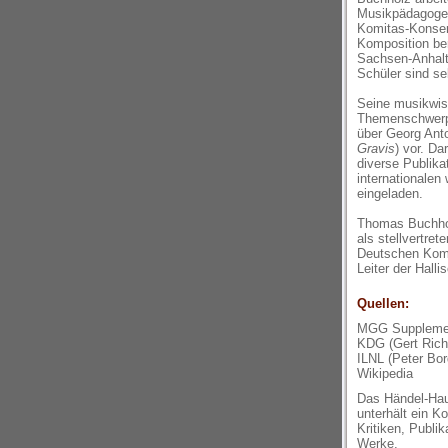
Musikpädagoge u
Komitas-Konserv
Komposition ber
Sachsen-Anhalt
Schüler sind se
Seine musikwiss
Themenschwerpu
über Georg Anto
Gravis
) vor. Da
diverse Publik
internationalen
eingeladen.
Thomas Buchholz
als stellvertre
Deutschen Komp
Leiter der Hall
Quellen:
MGG Supplemen
KDG (Gert Rich
ILNL (Peter Bor
Wikipedia
Das Händel-Haus
unterhält ein K
Kritiken, Publi
Werke.