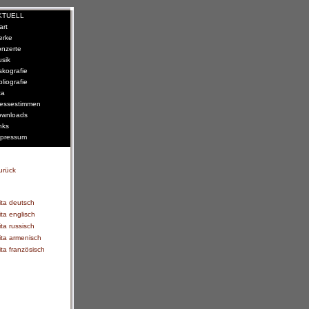
KTUELL
art
erke
nzerte
sik
skografie
bliografie
ta
essestimmen
wnloads
nks
pressum
urück
ita deutsch
ita englisch
ita russisch
ita armenisch
ita französisch