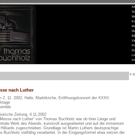
»
A
»
St
»
W
»
Ko
»
Mu
»
Di
»
Bi
»
Vi
»
Pr
»
Do
»
Li
»
Im
«
Z
sse nach Luther
 2. 11. 2002, Halle, Marktkirche, Eröffnungskonzert der XXXII.
iktage
semble
eutsche Zeitung, 4.11.2002
 Messe nach Luther“ von Thomas Buchholz war ob ihrer Länge und
ntrale Werk des Abends, kunstvoll ausgearbeitet und auf die immensen
 Hilliards zugeschrieben. Grundlage ist Martin Luthers deutsprachige
e Buchholz vielfältig verarbeitet. In der Eingangsformel etwa setzen die