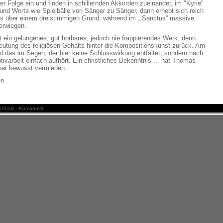
r Folge ein und finden in schillernden Akkorden zueinander, im "Kyrie“
nd Worte wie Spielbälle von Sänger zu Sänger, dann erhebt sich reich
tus über einem dreistimmigen Grund, während im ,,Sanctus“ massive
erwiegen.
 ein gelungenes, gut hörbares, jedoch nie frappierendes Werk, denn
 Deutung des religiösen Gehalts hinter die Kompositionskunst zurück. Am
rd das im Segen, der hier keine Schlusswirkung entfaltet, sondern nach
tivarbeit einfach aufhört. Ein christliches Bekenntnis ... hat Thomas
bar bewusst vermieden.
en
hholz - Komponist