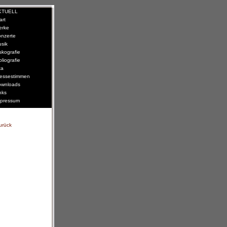
KTUELL
art
erke
nzerte
sik
skografie
bliografie
ta
essestimmen
wnloads
nks
pressum
urück