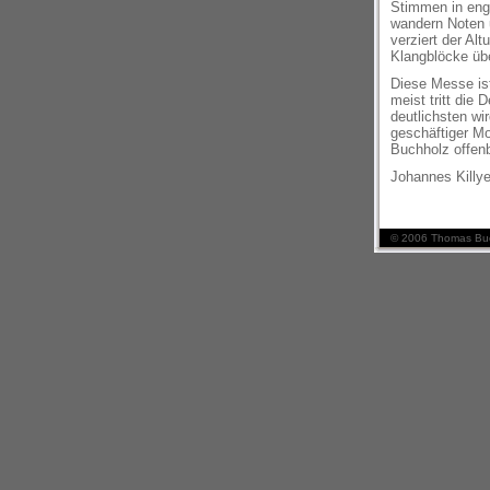
Stimmen in enge
wandern Noten u
verziert der Al
Klangblöcke üb
Diese Messe ist
meist tritt die
deutlichsten wi
geschäftiger Mo
Buchholz offen
Johannes Killy
© 2006 Thomas Buc