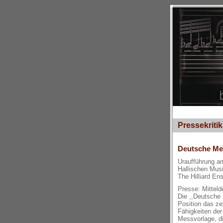
Pressekritik
Deutsche Me
Uraufführung am
Hallischen Mus
The Hilliard En
Presse: Mitteld
Die ,,Deutsche
Position das ze
Fähigkeiten der
Messvorlage, di