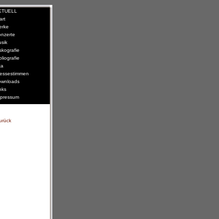
KTUELL
art
erke
nzerte
sik
skografie
bliografie
ta
essestimmen
wnloads
nks
pressum
urück