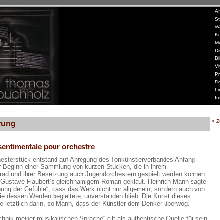
»
A
»
St
»
W
»
Ko
»
Mu
»
Di
»
Bi
»
Vi
»
Pr
»
Do
»
Li
»
Im
«
Z
rung
sentimentale pour orchestre
hesterstück entstand auf Anregung des Tonkünstlerverbandes Anfang
r Beginn einer Sammlung von kurzen Stücken, die in ihrem
rad und ihrer Besetzung auch Jugendorchestern gespielt werden können.
ei Gustave Flaubert’s gleichnamigem Roman geklaut. Heinrich Mann sagte
hung der Gefühle“, dass das Werk nicht nur allgemein, sondern auch von
e dessen Werden begleitete, unverstanden blieb. Die Kunst dieses
 letztlich darin, so Mann, dass der Künstler dem Denker überwog.
hnik meiner musikalischen Sprache“ gilt als authentische Quelle für sein