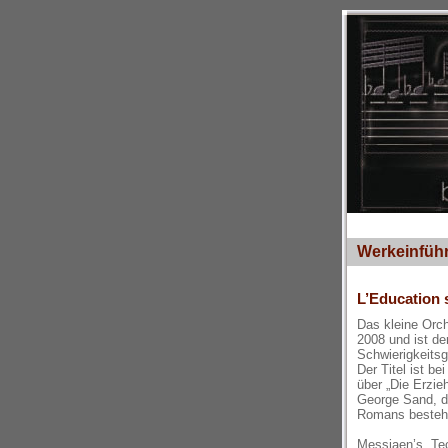
Werkeinfüh
L’Education 
Das kleine Orc
2008 und ist de
Schwierigkeitsg
Der Titel ist b
über „Die Erzie
George Sand, di
Romans bestehe
Messiaen’s „Tec