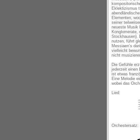
kompositorische
Eklektizismus 
abendländischer
Elementen, wodu
seiner teilweise
neueste Musik h
Konglomerate, d
Stockhausen). D
nutzen, führt 
Messiaen’s darü
vielleicht bewu
nicht musiziere
Die Gefühle erz
jederzeit einen
ist etwas franz
Eine Melodie ei
wobei das Orches
Lied:
Orchestersatz: