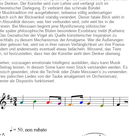
s Denken. Der Künstler wird zum Lehrer und verfängt sich im
theoretischer Darlegung. Er verbrämt das schmale Bündel
 Musiktradition mit ausgefallenen, teilweise völlig andersartigen
rch sich der Blickwinkel ständig verändert. Dieser fatale Blick wirkt in
n Absurdität dessen, was hier verbunden wird, sehr weit bis in die
inein. Bei Messiaen beginnt jene Mystifizierung stilistischer
ie später philosophische Blüten besonderer Exorbitanz treibt (Karheinz
as Gezwitscher der Vögel als Quelle künstlerischer Inspiration zu
gleichfalls zu diesem Mechanismus der Amalgame. Wer die Äußerungen
ber gelesen hat, wird sie in ihrer naiven Verfänglichkeit um ihre Poesie
ndern und andererseits eventuell etwas belächeln. Wissend, das Tiere
n, ist festzustellen, dass hier der Künstler wohl dem Denker überwog.
iehen, sozusagen emotionale Intelligenz ausbilden, dazu kann Musik
 Beitrag leisten. In diesem Sinne kann mein Stück verstanden werden. Es
ösisch geworden, ohne die Technik oder Zitate Messiaen’s zu verwenden.
nes jüdischen Liedes von der Taube amalgamiert im Orchestersatz,
ter als Dispositiv funktioniert.