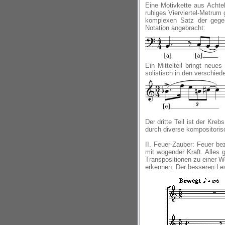
Eine Motivkette aus Achtel
ruhiges Vierviertel-Metrum
komplexen Satz der gegen
Notation angebracht:
Ein Mittelteil bringt neu
solistisch in den verschied
Der dritte Teil ist der Kr
durch diverse kompositori
II. Feuer-Zauber: Feuer bez
mit wogender Kraft. Alles 
Transpositionen zu einer W
erkennen. Der besseren Lesb