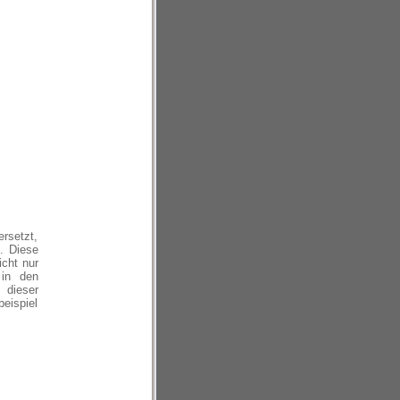
ersetzt,
. Diese
icht nur
 in den
 dieser
eispiel