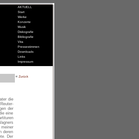
»
AKTUELL
»
Start
»
Werke
»
Konzerte
»
Musik
»
Diskografie
»
Bibliografie
»
Vita
»
Pressestimmen
»
Downloads
»
Links
»
Impressum
«
Zurück
ter die
Reuter-
gen der
ie eine
tituren
Wagners
 meiner
h deren
te. Der