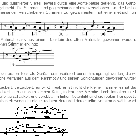
 und punktierter Viertel, jeweils durch eine Achtelpause getrennt, das Ganz
 gebracht. Die Stimmen sind gegeneinander phasenverschoben. Um die Lesbar
einander verschobenen Stimmen zu gewährleisten, ist eine metrisch orie
es Material, dass aus einem Baustein des alten Materials gewonnen wurde 
enen Stimmer erklingt:
ebs der ersten Teils als Gerüst, dem weitere Ebenen hinzugefügt werden, die 
sche Verfahren aus dem Kernmotiv und seinen Schichtungen gewonnen wurde
aubert, verzaubert, es wirkt irreal, er ist nicht die kleine Flamme, es ist d
gebiert sich aus dem kleinen Keim, indem eine Melodie durch Imitation in Kl
elle aufschaukelt und verebbt. Im linken Notenbild sind die realen Transpost
arkeit wegen ist die im rechten Notenbild dargestellte Notation gewählt word