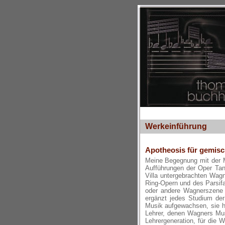
Werkeinführung
Apotheosis für gemisc
Meine Begegnung mit der Mu
Aufführungen der Oper Tann
Villa untergebrachten Wagn
Ring-Opern und des Parsi
oder andere Wagnerszene „
ergänzt jedes Studium der 
Musik aufgewachsen, sie h
Lehrer, denen Wagners Mus
Lehrergeneration, für die