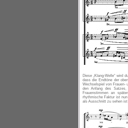
Diese „Klang-Welle“ wird d
dass die Endtöne der oben
Wechselspiel von Frauen- u
den Anfang des Satzes, 
Frauenstimmen an spätere
rhythmische Faktur ist nun
als Ausschnitt zu sehen ist