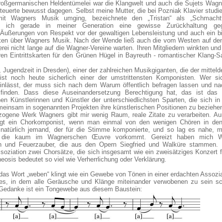
großgermanischen Heldentümelei war die Klangwelt und auch die Sujets Wagn
uerte bewusst dagegen. Selbst meine Mutter, die bei Pozniak Klavier studie
it Wagners Musik umging, bezeichnete den „Tristan“ als „Schmachtf
 ich gerade in meiner Generation eine gewisse Zurückhaltung geg
e Äußerungen von Respekt vor der gewaltigen Lebensleistung und auch ein b
ken über Wagners Musik. Nach der Wende ließ auch die vom Westen auf de
ei nicht lange auf die Wagner-Vereine warten. Ihren Mitgliedern winkten un
ren Eintrittskarten für den Grünen Hügel in Bayreuth - romantischer Klang-
 Jugendzeit in Dresden), einer der zahlreichen Musikgiganten, die der mittel
 ist noch heute sicherlich einer der umstrittensten Komponisten. Wer si
inlässt, der muss sich nach dem Warum öffentlich befragen lassen und n
finden. Dass diese Auseinandersetzung Berechtigung hat, das ist das e
 Künstlerinnen und Künstler der unterschiedlichsten Sparten, die sich in 
einsam in sogenannten Projekten ihre künstlerischen Positionen zu beziehe
zogene Werk Wagners gibt mir wenig Raum, reale Zitate zu verarbeiten. A
ngt ein Chorkomponist, wenn man einmal von den wenigen Chören in de
natürlich jemand, der für die Stimme komponierte, und so lag es nahe, mi
, die kaum im Wagnerschen Œuvre vorkommt. Gereizt haben mich W
 und Feuerzauber, die aus den Opern Siegfried und Walküre stammen.
Assoziation zwei Chorsätze, die sich insgesamt wie ein zweisätziges Konzert 
osis bedeutet so viel wie Verherrlichung oder Verklärung.
as Wort „weben“ klingt wie ein Gewebe von Tönen in einer erdachten Assozia
es, in dem alle Geräusche und Klänge miteinander verwobenen zu sein sc
 Gedanke ist ein Tongewebe aus diesem Baustein: