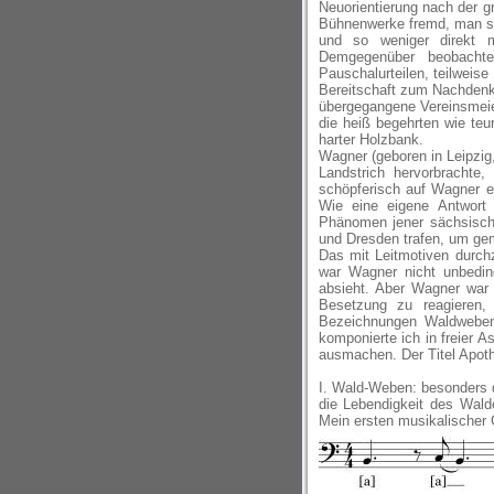
Neuorientierung nach der 
Bühnenwerke fremd, man ste
und so weniger direkt m
Demgegenüber beobachte
Pauschalurteilen, teilweis
Bereitschaft zum Nachden
übergegangene Vereinsmeier
die heiß begehrten wie teu
harter Holzbank.
Wagner (geboren in Leipzig,
Landstrich hervorbrachte,
schöpferisch auf Wagner e
Wie eine eigene Antwort 
Phänomen jener sächsischen
und Dresden trafen, um gem
Das mit Leitmotiven durch
war Wagner nicht unbedi
absieht. Aber Wagner war 
Besetzung zu reagieren
Bezeichnungen Waldweben
komponierte ich in freier 
ausmachen. Der Titel Apothe
I. Wald-Weben: besonders d
die Lebendigkeit des Wald
Mein ersten musikalischer