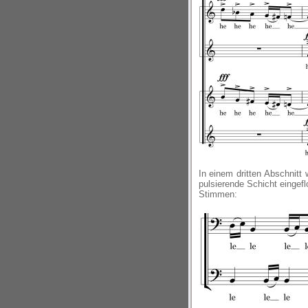
In einem dritten Abschnit
pulsierende Schicht eingef
Stimmen: