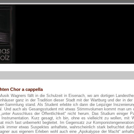
hten Chor a cappella
sik Wagners fällt in die Schulzeit in Eisenach, wo am dortigen Landesthea
häuser ganz in der Tradition dieser Stadt mit der Wartburg und der in der 
er-Sammlung stand. Als Student erlebte ich dann die Leipziger Inszenierun
fal. Und auch als Gesangsstudent mit etwas Stimmvolumen kommt man um d
unter Ausschluss der Öffentlichkeit“ nicht herum. Das Studium einiger Par
Instrumentation. Kurz gesagt, ich bin, ohne es vielleicht zu wollen, mit 
at mich fast unbemerkt begleitet. Im Gegensatz zur Komponistengeneration
ik immer etwas Suspektes anhaftete, wahrscheinlich stark befruchtet durc
 Wagner aus eigenem Erleben wohl auch eine „Apokalypse der Macht“ anhafte