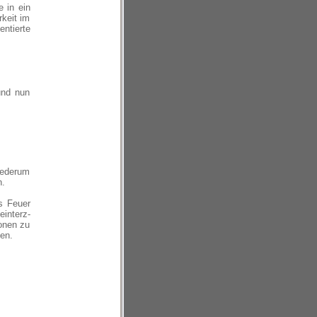
e in ein
keit im
ntierte
und nun
wiederum
n.
as Feuer
einterz-
ionen zu
en.