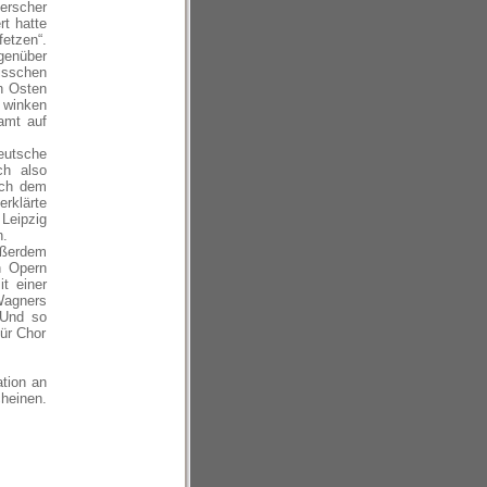
erscher
rt hatte
etzen“.
enüber
isschen
n Osten
d winken
Samt auf
deutsche
ch also
ach dem
rklärte
Leipzig
n.
ußerdem
n Opern
t einer
agners
 Und so
für Chor
tion an
heinen.