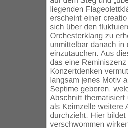
auf dem Steg und „übe
liegenden Flageolettkl
erscheint einer creatio 
sich über den fluktuie
Orchesterklang zu er
unmittelbar danach in 
einzutauchen. Aus di
das eine Reminiszenz 
Konzertdenken vermute
langsam jenes Motiv 
Septime geboren, wel
Abschnitt thematisier
als Keimzelle weitere 
durchzieht. Hier bildet
verschwommen wirke