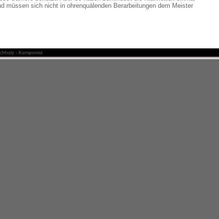
nd müssen sich nicht in ohrenquälenden Berarbeitungen dem Meister
hholz - Komponist