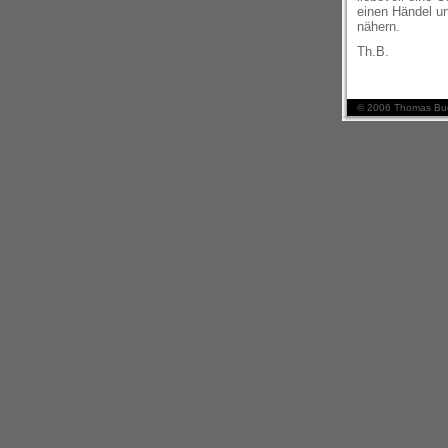
einen Händel u
nähern.
Th.B.
© 2006 Thomas Buc