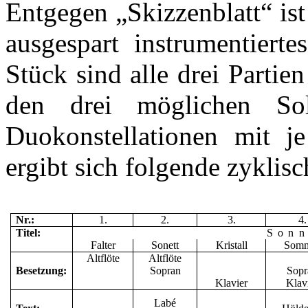
Entgegen „Skizzenblatt“ ist
ausgespart instrumentiert
Stück sind alle drei Partie
den drei möglichen So
Duokonstellationen mit je
ergibt sich folgende zyklisc
Nr.:
1.
2.
3.
4.
Titel:
Sonn
Falter
Sonett
Kristall
Som
Altflöte
Altflöte
Besetzung:
Sopran
Sopr
Klavier
Klav
Labé